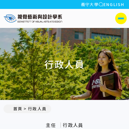
全站搜索
義守大學
ENGLISH
:::
義守大學視覺藝術與設計學系
側選單
行政人員
:::
首頁
行政人員
主任
行政人員