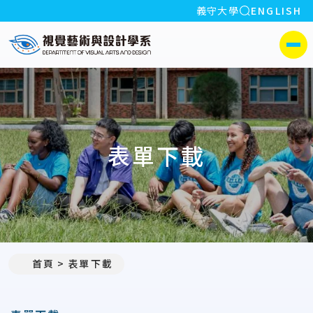
全站搜索
義守大學
ENGLISH
:::
義守大學視覺藝術與設計學系
側選單
表單下載
首頁
表單下載