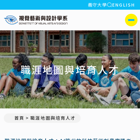
全站搜索
義守大學
ENGLISH
:::
義守大學視覺藝術與設計學系
側選單
職涯地圖與培育人才
首頁
職涯地圖與培育人才