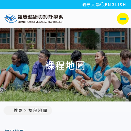
全站搜索
義守大學
ENGLISH
:::
義守大學視覺藝術與設計學系
側選單
課程地圖
首頁
課程地圖