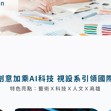
on
創意加乘AI科技 視設系引領國
特色亮點：藝術Ｘ科技Ｘ人文Ｘ高雄