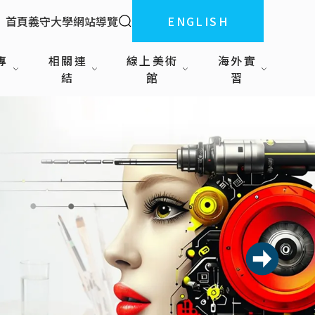
全站搜索
首頁
義守大學
網站導覽
ENGLISH
:::
專
相關連
線上美術
海外實
結
館
習
下一則