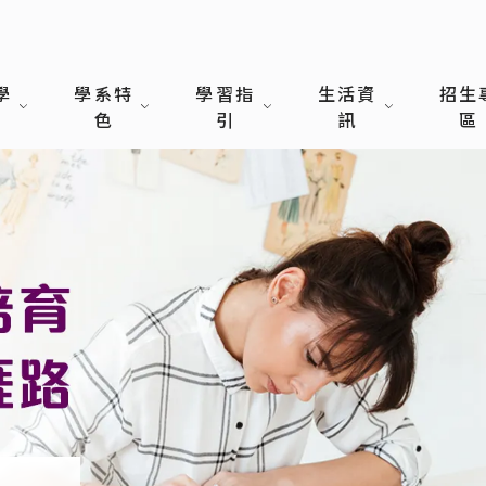
學
學系特
學習指
生活資
招生
色
引
訊
區